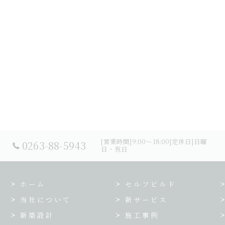
[営業時間]9:00～18:00[定休日]日曜
0263-88-5943
日・祝日
ホーム
セルフビルド
当社について
新サービス
新築設計
施工事例