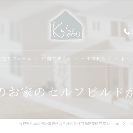
住宅リフォーム
店舗デザイン
セルフビルド
新サ
のお家のセルフビルド
長野県松本の設計事務所なら株式会社河瀬建築研究室 ks-labo
ブ