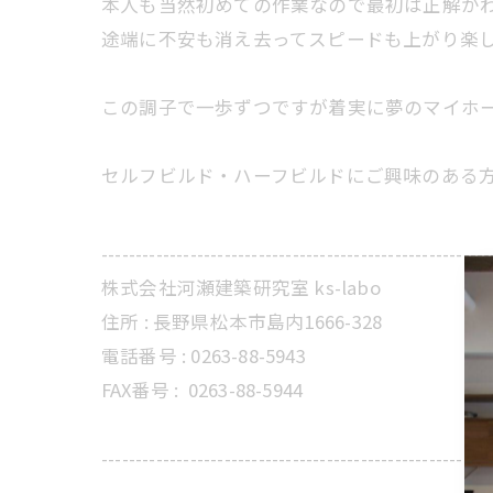
本人も当然初めての作業なので最初は正解が
途端に不安も消え去ってスピードも上がり楽
この調子で一歩ずつですが着実に夢のマイホ
セルフビルド・ハーフビルドにご興味のある
---------------------------------------------------------
株式会社河瀬建築研究室 ks-labo
住所 : 長野県松本市島内1666-328
電話番号 : 0263-88-5943
FAX番号 :
0263-88-5944
---------------------------------------------------------