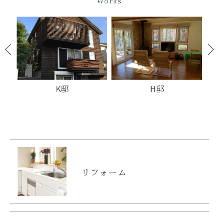
Works
H邸
S山荘
リフォーム