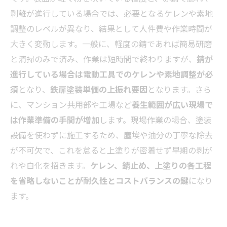
剥離が進行している場合では、必要となるケレンや素地
調整のレベルが異なり、結果として人件費や作業時間が
大きく変動します。一般に、軽度の錆であれば簡易研磨
と清掃のみで済み、作業は短時間で終わりますが、
錆が
進行している場合は電動工具でのケレンや素地調整が必
須
となり、
鉄扉塗装単価の上振れ要因
となります。さら
に、マンション共用部や工場など
養生範囲が広い現場で
は作業準備の手間が増加
します。現場作業の場合、塗装
設備を使わずに施工するため、塵埃や油分の丁寧な除去
が不可欠で、これを怠ると上塗りが密着せず早期の剥が
れや白化を招きます。
ケレン、錆止め、上塗りの各工程
を省略しないことが耐久性とコストバランスの鍵
になり
ます。