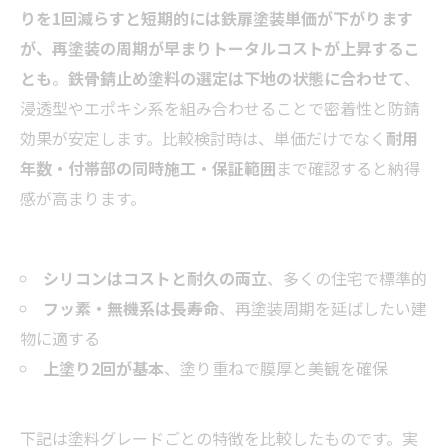
りを1回減らすと短期的には鉄扉塗装単価が下がります
が、再塗装の周期が早まりトータルコストが上昇するこ
とも
。
鉄骨錆止め塗料の選定は下地の状態に合わせて
、
浸透型やエポキシ系を組み合わせることで密着性と防錆
効果が安定します。比較検討時は、単価だけでなく
耐用
年数・付帯部の同時施工・保証範囲
まで確認すると納得
感が高まります。
シリコンはコストと耐久の両立
、多くの住宅で標準的
フッ素・無機系は長寿命
、再塗装周期を延ばしたい建
物に適する
上塗り2回が基本
、塗り重ねで膜厚と美観を確保
下記は塗料グレードごとの特徴を比較したものです。実