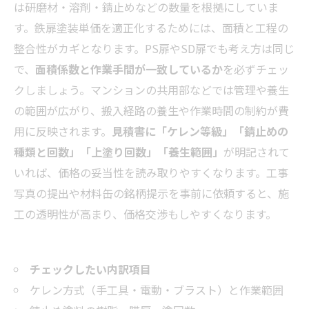
は研磨材・溶剤・錆止めなどの数量を根拠にしていま
す。鉄扉塗装単価を適正化するためには、面積と工程の
整合性がカギとなります。PS扉やSD扉でも考え方は同じ
で、
面積係数と作業手間が一致しているか
を必ずチェッ
クしましょう。マンションの共用部などでは管理や養生
の範囲が広がり、搬入経路の養生や作業時間の制約が費
用に反映されます。
見積書に「ケレン等級」「錆止めの
種類と回数」「上塗り回数」「養生範囲」
が明記されて
いれば、価格の妥当性を読み取りやすくなります。工事
写真の提出や材料缶の銘柄提示を事前に依頼すると、施
工の透明性が高まり、価格交渉もしやすくなります。
チェックしたい内訳項目
ケレン方式（手工具・電動・ブラスト）と作業範囲