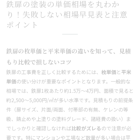
鉄扉の塗装の単価相場を丸わか
り！失敗しない相場早見表と注意
ポイント
鉄扉の枚単価と平米単価の違いを知って、見積
もり比較で損しないコツ
鉄扉の工事費を正しく比較するためには、
枚単価
と
平米
単価
の使い分けが重要なポイントとなります。一般的な
相場では、鉄扉1枚あたり約1.5万～4万円、面積で見ると
約2,500～5,000円/㎡が多い水準です。見積もりの前提条
件（扉サイズ、片面/両面、付帯部の有無、ケレンの等
級、錆止めや上塗りの塗料グレード、諸経費の扱い）ま
でしっかりと確認しなければ
比較がズレる
ので注意が必
要です。特にマンションや工場など数量が多い場合は平