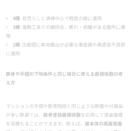
4種
: 目荒らしと清掃中心で軽度の錆に適用
3種
: 電動工具での錆除去、膨れ・剥離がある箇所に適
用
2種
: 広範囲に素地露出が必要な重度錆や再塗装不良部
に適用
鉄骨や手摺の下地条件と同じ場合に使える面積係数の考
え方
マンションの手摺や鉄骨階段と同じような断面や付属品
が多い鉄扉では、
鉄骨塗装面積係数
を応用して塗装面積
を見積もることができます。例えば、
扉本体の両面実面