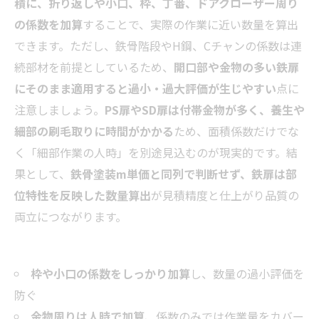
積に、折り返しや小口、枠、丁番、ドアクローザー周り
の係数を加算
することで、実際の作業に近い数量を算出
できます。ただし、鉄骨階段やH鋼、Cチャンの係数は連
続部材を前提としているため、
開口部や金物の多い鉄扉
にそのまま適用すると過小・過大評価が生じやすい
点に
注意しましょう。
PS扉やSD扉は付帯金物が多く、養生や
細部の刷毛取りに時間がかかる
ため、面積係数だけでな
く「細部作業の人時」を別途見込むのが現実的です。結
果として、
鉄骨塗装m単価と同列で判断せず、鉄扉は部
位特性を反映した数量算出
が見積精度と仕上がり品質の
両立につながります。
枠や小口の係数をしっかり加算
し、数量の過小評価を
防ぐ
金物周りは人時で加算
、係数のみでは作業量をカバー