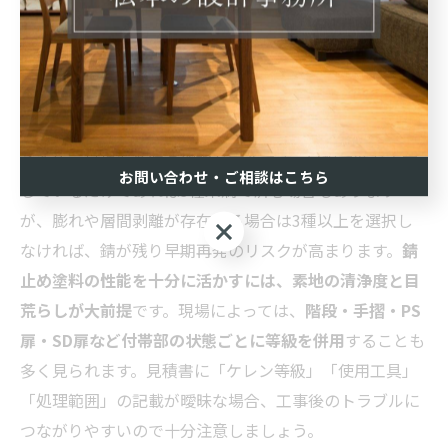
ケレンは素地調整の中心となる工程で、
等級が上がるほ
ど作業密度も時間も増加します
。建築分野では、4種は
手工具による軽度処理、3種は電動工具による錆除去、2
種は素地を大きく露出させる徹底除去と使い分けられて
います。
鉄部塗装単価はこの等級の違いで大きく変化
す
るため、見積もり時の確認が重要です。目視で錆が点在
お問い合わせ・ご相談はこちら
しているだけであれば3種未満で済む場合もあります
が、膨れや層間剥離が存在する場合は3種以上を選択し
お問い合わせ・ご相談はこちら
なければ、錆が残り早期再発のリスクが高まります。
錆
止め塗料の性能を十分に活かすには、素地の清浄度と目
荒らしが大前提
です。現場によっては、
階段・手摺・PS
扉・SD扉など付帯部の状態ごとに等級を併用
することも
多く見られます。見積書に「ケレン等級」「使用工具」
「処理範囲」の記載が曖昧な場合、工事後のトラブルに
つながりやすいので十分注意しましょう。