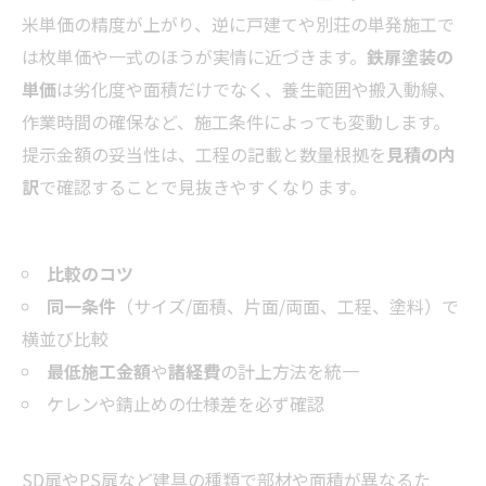
米単価の精度が上がり、逆に戸建てや別荘の単発施工で
は枚単価や一式のほうが実情に近づきます。
鉄扉塗装の
単価
は劣化度や面積だけでなく、養生範囲や搬入動線、
作業時間の確保など、施工条件によっても変動します。
提示金額の妥当性は、工程の記載と数量根拠を
見積の内
訳
で確認することで見抜きやすくなります。
比較のコツ
同一条件
（サイズ/面積、片面/両面、工程、塗料）で
横並び比較
最低施工金額
や
諸経費
の計上方法を統一
ケレンや錆止めの仕様差を必ず確認
SD扉やPS扉など建具の種類で部材や面積が異なるた