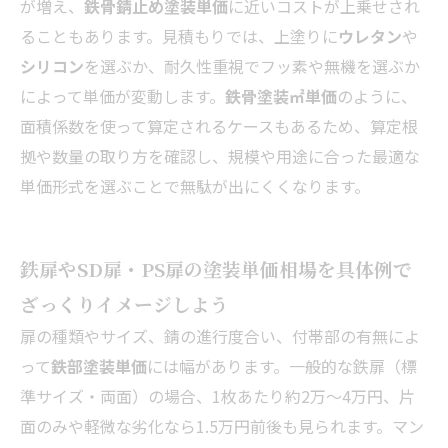
が増え、
鉄骨錆止め塗装単価
に近いコストが上乗せされ
ることもあります。見積もりでは、上塗りに
ウレタン
や
シリコン
を選ぶか、耐久性重視でフッ素や無機を選ぶか
によって単価が変動します。
鉄骨塗装㎡単価
のように、
面積係数を使って算定されるケースもあるため、算定根
拠や数量の取り方を確認し、規模や用途に合った最適な
単価形式を選ぶことで無駄が出にくくなります。
鉄扉やSD扉・PS扉の塗装単価相場を具体例で
ざっくりイメージしよう
扉の種類やサイズ、錆の進行度合い、付帯部の有無によ
って
鉄部塗装単価
には幅があります。一般的な鉄扉（標
準サイズ・両面）の場合、1枚あたり約2万～4万円、片
面のみや軽微な劣化なら1.5万円前後も見られます。マン