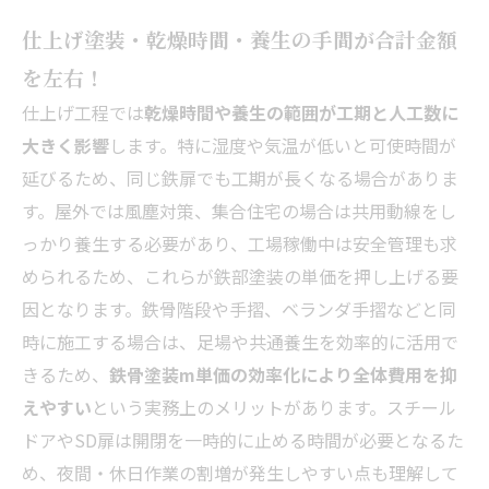
仕上げ塗装・乾燥時間・養生の手間が合計金額
を左右！
仕上げ工程では
乾燥時間や養生の範囲が工期と人工数に
大きく影響
します。特に湿度や気温が低いと可使時間が
延びるため、同じ鉄扉でも工期が長くなる場合がありま
す。屋外では風塵対策、集合住宅の場合は共用動線をし
っかり養生する必要があり、工場稼働中は安全管理も求
められるため、これらが鉄部塗装の単価を押し上げる要
因となります。鉄骨階段や手摺、ベランダ手摺などと同
時に施工する場合は、足場や共通養生を効率的に活用で
きるため、
鉄骨塗装m単価の効率化により全体費用を抑
えやすい
という実務上のメリットがあります。スチール
ドアやSD扉は開閉を一時的に止める時間が必要となるた
め、夜間・休日作業の割増が発生しやすい点も理解して