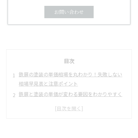
お問い合わせ
目次
鉄扉の塗装の単価相場を丸わかり！失敗しない
相場早見表と注意ポイント
鉄扉と塗装の単価が変わる要因をわかりやすく
解説
工程別で鉄扉の塗装費用を細かく分解！ムダな
く見積もりを見抜くコツ
会社概要