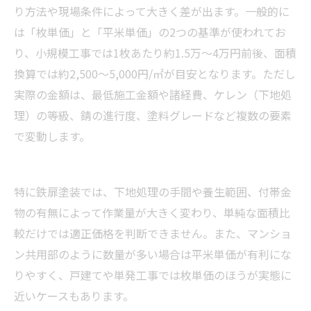
り方法や現場条件によって大きく差が出ます。一般的に
は「枚単価」と「平米単価」の2つの基準が使われてお
り、小規模工事では1枚あたり約1.5万～4万円前後、面積
換算では約2,500～5,000円/㎡が目安となります。ただし
実際の金額は、最低施工金額や諸経費、ケレン（下地処
理）の等級、錆の進行度、塗料グレードなど複数の要素
で変動します。
特に鉄扉塗装では、下地処理の手間や養生範囲、付帯金
物の有無によって作業量が大きく変わり、単純な面積比
較だけでは適正価格を判断できません。また、マンショ
ン共用部のように数量が多い場合は平米単価が有利にな
りやすく、戸建てや単発工事では枚単価のほうが実態に
近いケースもあります。