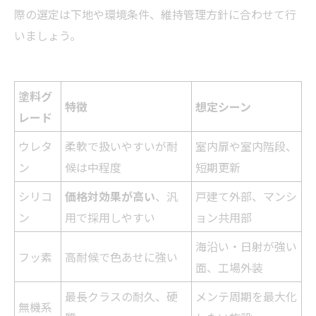
際の選定は下地や環境条件、維持管理方針に合わせて行
いましょう。
塗料グ
特徴
想定シーン
レード
ウレタ
柔軟で扱いやすいが耐
室内扉や室内階段、
ン
候は中程度
短期更新
シリコ
価格対効果が高い
、汎
戸建て外部、マンシ
ン
用で採用しやすい
ョン共用部
海沿い・日射が強い
フッ素
高耐候で色あせに強い
面、工場外装
最長クラスの耐久、硬
メンテ周期を最大化
無機系