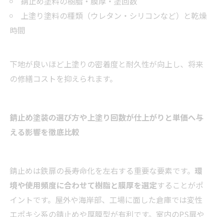
錆止め塗料の樹脂・膜厚・塗回数
上塗り塗料の種類（ウレタン・シリコンなど）と乾燥
時間
下地が良いほど上塗りの密着度と耐久性が向上し、将来
の修繕コストを抑えられます。
錆止め塗装の選び方や上塗り回数が仕上がりと単価へ与
える影響を徹底比較
錆止めは鉄扉の長寿命化を左右する重要な要素です。
環
境や使用頻度に合わせて樹脂と膜厚を選定
することがポ
イントです。屋外や海岸部、工場に面した倉庫では変性
エポキシ系の錆止めや厚膜型が有利です。室内のPS扉や