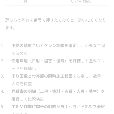
質
したい施設
選び方の流れを番号で押さえておくと、迷いにくくなり
ます。
下地の錆度合いとケレン等級を確定
し、必要な工程
を決める
使用環境（日射・塩害・湿気）を評価
して塗料グレ
ードを候補化
塗り回数と付帯部の同時施工範囲
を決定し、数量・
人時を精査
見積書の明細（工程・塗料・面積・人員・養生）を
確認
して比較検討
工期や作業時間帯の制約
が費用へ与える影響を最終