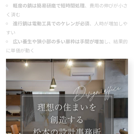
軽度の錆は簡易研磨で短時間処理
、費用の伸びが小さ
く済む
進行錆は電動工具でのケレンが必須
、人時が増加しや
すい
広い養生や狭小部の多い扉枠は手間が増加
し、結果的
に単価が動く
短期間で仕上げる場合は人員が増え、その分だけ人時単
価が工事費に反映されます。
ケレン等級と作業量が必要人時や費用にどう反映される
かを整理