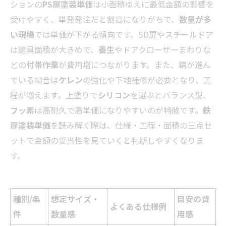
ションの
PS扉塗装単価
は小面積ゆえに最低金額の影響を
受けやすく、単発発注だと割高になりがちで、
数量が多
い現場
では単価が下がる傾向です。SD扉やスチールドア
は建具面積が大きめで、
養生
やドアクローザーまわりな
どの
付帯作業
が費用増につながります。また、錆が進ん
でいる場合は
ケレン
の強化や下地補修が必要となり、工
程が増えます。上塗りで
シリコン
を選ぶとバランス型、
フッ素
は高耐久で高単価になりやすいのが特徴です。
鉄
扉塗装単価
を読み解く際は、仕様・工程・面積の三点セ
ットで金額の妥当性を見ていくと判断しやすくなりま
す。
種別/条
想定サイズ・
目安の費
よくある仕様例
件
数量感
用感