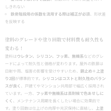
しきれない
鉄骨階段用の係数を流用する際は補正が必須
、形状差
を反映する
塗料のグレードや塗り回数で材料費も耐久性も
変わる！
塗料は
ウレタン、シリコン、フッ素、無機系
などのグレ
ードによって耐久性と価格が変わります。屋外の鉄扉は
日射や雨、塩害の影響を受けやすいため、
錆止め＋上塗
り2回
が標準的です。
シリコンはコストと耐久性のバラン
スが良く
、戸建てやマンション共用部で幅広く採用され
ています。一方、
フッ素や無機系は高耐候で色あせしに
くく
、メンテナンス周期を長くしたい場合に効果的で
す。塗り回数は仕上げの肉厚や光沢保持に直結し、
上塗