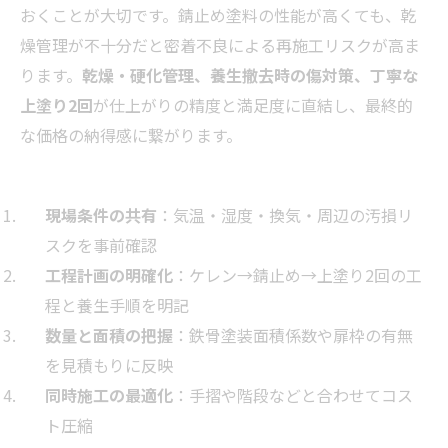
おくことが大切です。錆止め塗料の性能が高くても、乾
燥管理が不十分だと密着不良による再施工リスクが高ま
ります。
乾燥・硬化管理、養生撤去時の傷対策、丁寧な
上塗り2回
が仕上がりの精度と満足度に直結し、最終的
な価格の納得感に繋がります。
現場条件の共有
：気温・湿度・換気・周辺の汚損リ
スクを事前確認
工程計画の明確化
：ケレン→錆止め→上塗り2回の工
程と養生手順を明記
数量と面積の把握
：鉄骨塗装面積係数や扉枠の有無
を見積もりに反映
同時施工の最適化
：手摺や階段などと合わせてコス
ト圧縮