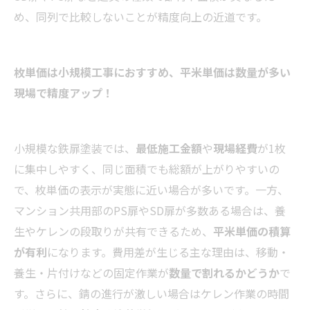
め、同列で比較しないことが精度向上の近道です。
枚単価は小規模工事におすすめ、平米単価は数量が多い
現場で精度アップ！
小規模な鉄扉塗装では、
最低施工金額
や
現場経費
が1枚
に集中しやすく、同じ面積でも総額が上がりやすいの
で、枚単価の表示が実態に近い場合が多いです。一方、
マンション共用部のPS扉やSD扉が多数ある場合は、養
生やケレンの段取りが共有できるため、
平米単価の積算
が有利
になります。費用差が生じる主な理由は、移動・
養生・片付けなどの固定作業が
数量で割れるかどうか
で
す。さらに、錆の進行が激しい場合はケレン作業の時間