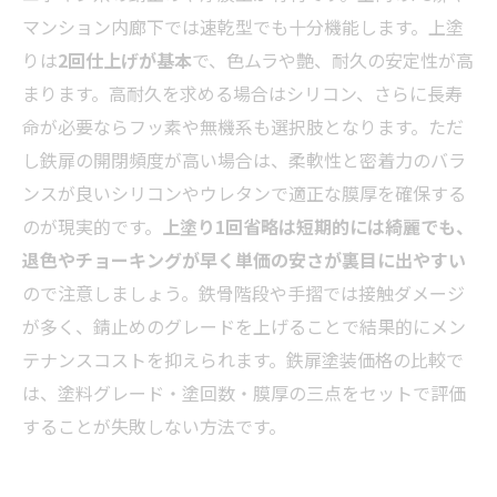
マンション内廊下では速乾型でも十分機能します。上塗
りは
2回仕上げが基本
で、色ムラや艶、耐久の安定性が高
まります。高耐久を求める場合はシリコン、さらに長寿
命が必要ならフッ素や無機系も選択肢となります。ただ
し鉄扉の開閉頻度が高い場合は、柔軟性と密着力のバラ
ンスが良いシリコンやウレタンで適正な膜厚を確保する
のが現実的です。
上塗り1回省略は短期的には綺麗でも、
退色やチョーキングが早く単価の安さが裏目に出やすい
ので注意しましょう。鉄骨階段や手摺では接触ダメージ
が多く、錆止めのグレードを上げることで結果的にメン
テナンスコストを抑えられます。鉄扉塗装価格の比較で
は、塗料グレード・塗回数・膜厚の三点をセットで評価
することが失敗しない方法です。