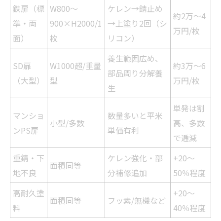
鉄扉（標
W800～
ケレン→錆止め
約2万～4
準・両
900×H2000/1
→上塗り2回（シ
万円/枚
面）
枚
リコン）
養生範囲広め、
SD扉
W1000超/重量
約3万～6
部品周り分解養
（大型）
型
万円/枚
生
単発は割
マンショ
数量多いと平米
小型/多数
高、多数
ンPS扉
単価有利
で逓減
重錆・下
ケレン強化・部
+20～
面積同等
地不良
分補修追加
50％程度
高耐久塗
+20～
面積同等
フッ素/無機など
料
40％程度