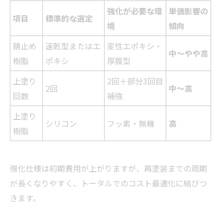
強化が必要な環
単価影響の
項目
標準的な選定
境
傾向
錆止め
速乾型またはエ
変性エポキシ・
中〜やや高
樹脂
ポキシ
厚膜型
上塗り
2回＋部分3回目
2回
中〜高
回数
補強
上塗り
シリコン
フッ素・無機
高
樹脂
強化仕様は初期費用が上がりますが、再塗装までの周期
が長くなりやすく、トータルでのコスト最適化に結びつ
きます。